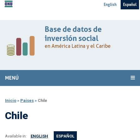
English
Español
Base de datos de
inversión social
en América Latina y el Caribe
MENÚ
Inicio
»
Países
»
Chile
Chile
Available in:
ENGLISH
ESPAÑOL