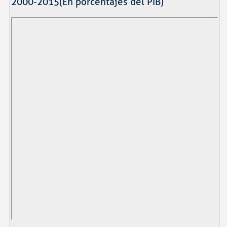
2000-2015(En porcentajes del PIB)