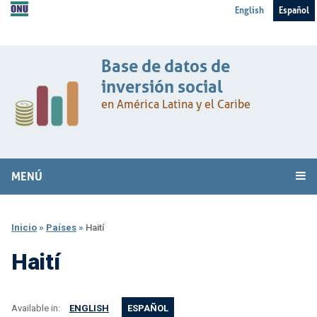
English
Español
Base de datos de
inversión social
en América Latina y el Caribe
MENÚ
Inicio
»
Países
»
Haití
Haití
Available in:
ENGLISH
ESPAÑOL