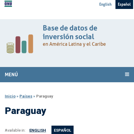
English
Español
Base de datos de
inversión social
en América Latina y el Caribe
MENÚ
Inicio
»
Países
»
Paraguay
Paraguay
Available in:
ENGLISH
ESPAÑOL