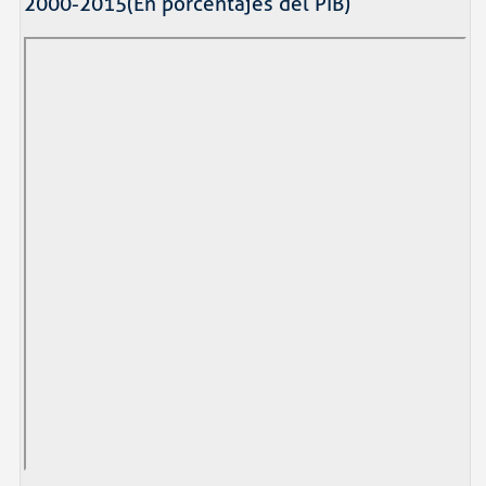
2000-2015(En porcentajes del PIB)